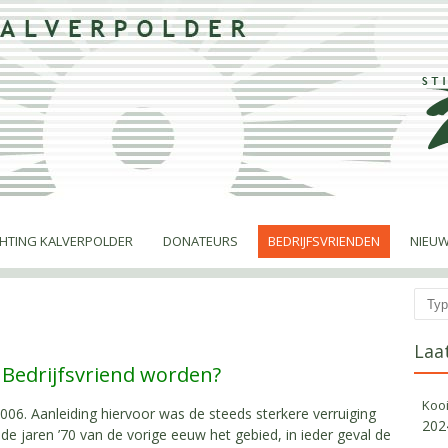
CHTING KALVERPOLDER
DONATEURS
BEDRIJFSVRIENDEN
NIEUW
Zoek
Laa
? Bedrijfsvriend worden?
Koo
 2006. Aanleiding hiervoor was de steeds sterkere verruiging
202
de jaren ’70 van de vorige eeuw het gebied, in ieder geval de