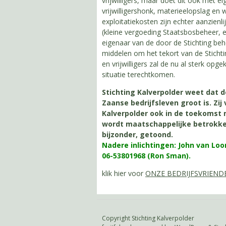
vrijwilligers, maar doet dit ook met e
vrijwilligershonk, materieelopslag en w
exploitatiekosten zijn echter aanzien
(kleine vergoeding Staatsbosbeheer, ex
eigenaar van de door de Stichting beh
middelen om het tekort van de Stichti
en vrijwilligers zal de nu al sterk op
situatie terechtkomen.
Stichting Kalverpolder weet dat 
Zaanse bedrijfsleven groot is. Zi
Kalverpolder ook in de toekomst
wordt maatschappelijke betrokken
bijzonder, getoond.
Nadere inlichtingen: John van Lo
06-53801968 (Ron Sman).
klik hier voor
ONZE BEDRIJFSVRIEND
Copyright Stichting Kalverpolder