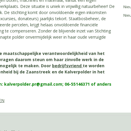
igen boten, machines en materiaal, vanuit een eigen
erkplaats. Deze situatie is uniek in vrijwillig natuurbeheer! De
Nie
lijk. De stichting komt door onvoldoende eigen inkomsten
Nieu
cursies, donateurs) jaarlijks tekort. Staatbosbeheer, de
eerde percelen, krijgt helaas onvoldoende financiële
ng te compenseren. Zonder de blijvende inzet van Stichting
geknapte polder onvermijdelijk weer in haar oude verruigde
de maatschappelijke verantwoordelijkheid van het
j vragen daarom steun om haar zinvolle werk in de
 mogelijk te maken. Door
bedrijfsvriend
te worden
heid bij de Zaanstreek en de Kalverpolder in het
on: kalverpolder.pr@gmail.com; 06-55146371 of anders
EN