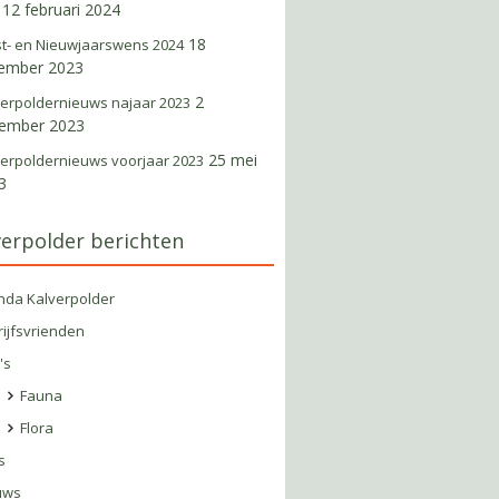
12 februari 2024
18
st- en Nieuwjaarswens 2024
ember 2023
2
verpoldernieuws najaar 2023
ember 2023
25 mei
verpoldernieuws voorjaar 2023
3
verpolder berichten
nda Kalverpolder
ijfsvrienden
's
Fauna
Flora
s
uws