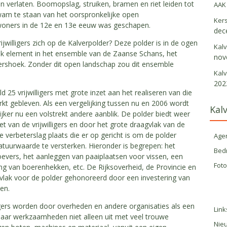
en verlaten. Boomopslag, struiken, bramen en riet leiden tot
AAK
wam te staan van het oorspronkelijke open
Ker
woners in de 12e en 13e eeuw was geschapen.
dec
ijwilligers zich op de Kalverpolder? Deze polder is in de ogen
Kal
jk element in het ensemble van de Zaanse Schans, het
nov
shoek. Zonder dit open landschap zou dit ensemble
Kal
202
25 vrijwilligers met grote inzet aan het realiseren van die
kt gebleven. Als een vergelijking tussen nu en 2006 wordt
Kal
jker nu een volstrekt andere aanblik. De polder biedt weer
t van de vrijwilligers en door het grote draagvlak van de
 verbeterslag plaats die er op gericht is om de polder
Age
uurwaarde te versterken. Hieronder is begrepen: het
Bedr
oevers, het aanleggen van paaiplaatsen voor vissen, een
Foto
sing van boerenhekken, etc. De Rijksoverheid, de Provincie en
lak voor de polder gehonoreerd door een investering van
en.
lligers worden door overheden en andere organisaties als een
Link
t haar werkzaamheden niet alleen uit met veel trouwe
Nie