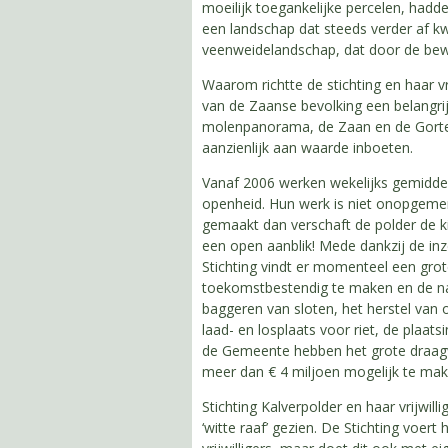
moeilijk toegankelijke percelen, hadd
een landschap dat steeds verder af k
veenweidelandschap, dat door de be
Waarom richtte de stichting en haar vr
van de Zaanse bevolking een belangri
molenpanorama, de Zaan en de Gorter
aanzienlijk aan waarde inboeten.
Vanaf 2006 werken wekelijks gemiddeld 
openheid. Hun werk is niet onopgemer
gemaakt dan verschaft de polder de ki
een open aanblik! Mede dankzij de inze
Stichting vindt er momenteel een grote
toekomstbestendig te maken en de nat
baggeren van sloten, het herstel van 
laad- en losplaats voor riet, de plaat
de Gemeente hebben het grote draagv
meer dan € 4 miljoen mogelijk te mak
Stichting Kalverpolder en haar vrijwi
‘witte raaf’ gezien. De Stichting voer