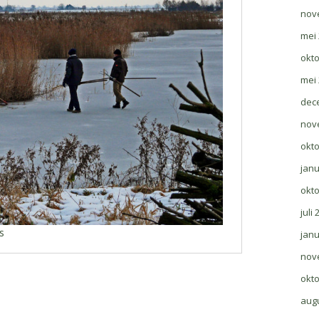
nov
mei
okt
mei
dec
nov
okt
janu
okt
juli
s
janu
nov
okt
aug