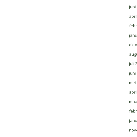
juni
apri
febr
janu
okt
aug
juli
juni
mei
apri
maa
febr
janu
nov