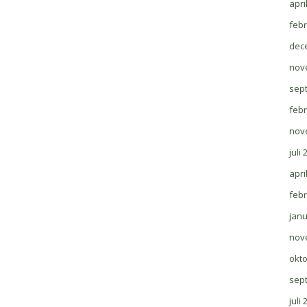
apri
febr
dec
nov
sep
febr
nov
juli
apri
febr
janu
nov
okt
sep
juli